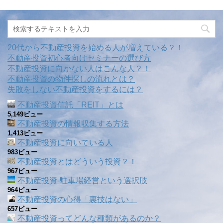
20代から不動産投資を始める人が増えている？！
不動産投資初心者向けセミナーの選び方
不動産投資に向かない人はこんな人？！
不動産投資の物件探しの流れとは？
失敗をしない不動産投資をするには？
不動産投資信託「REIT」とは
5,149ビュー
不動産投資の情報収集する方法
1,413ビュー
不動産投資に向いている人
983ビュー
不動産投資とはどういう投資？！
967ビュー
不動産投資‐駐車場経営という選択肢
964ビュー
不動産投資の心得「裏技はない」
657ビュー
不動産投資ってどんな種類があるのか？