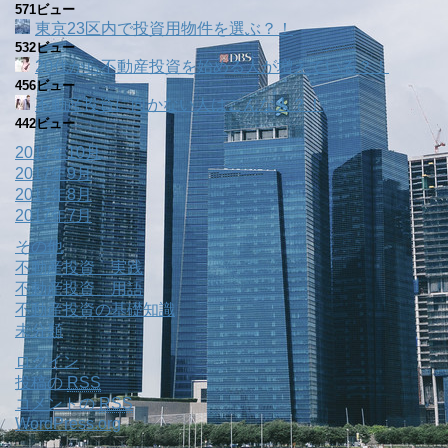
571ビュー
東京23区内で投資用物件を選ぶ？！
532ビュー
20代から不動産投資を始める人が増えている？！
456ビュー
不動産投資に向かない人はこんな人？！
442ビュー
2017年10月
2017年9月
2017年8月
2017年7月
その他
不動産投資 実践
不動産投資 用語
不動産投資の基礎知識
未分類
ログイン
投稿の
RSS
コメントの
RSS
WordPress.org