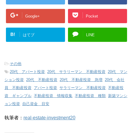
Google+
Pocket
B!
はてブ
LINE
-
その他
-
20代 アパート投資
,
20代 サラリーマン 不動産投資
,
20代 マン
ション投資
,
20代 不動産投資
,
20代 不動産投資 急増
,
20代 会社
員 不動産投資
,
アパート投資
,
サラリーマン 不動産投資
,
不動産投
資 ギャンブル
,
不動産投資 情報収集
,
不動産投資 種類
,
新築マンシ
ョン投資
,
自己資金 目安
執筆者：
real-estate-investment20