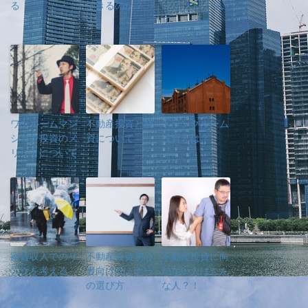
る
できるのか？
メリットについ
て
ワンルームマン
不動産投資と融
トランクルーム
ション投資のメ
資について
投資とは？
リットについて
家賃収入でのリ
不動産投資初心
不動産投資に向
スクを考える
者向けセミナー
かない人はこん
の選び方
な人？！