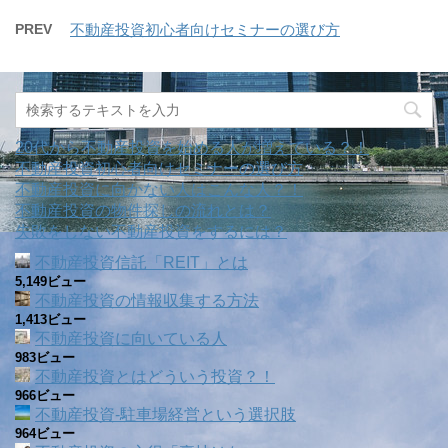
PREV
不動産投資初心者向けセミナーの選び方
20代から不動産投資を始める人が増えている？！
不動産投資初心者向けセミナーの選び方
不動産投資に向かない人はこんな人？！
不動産投資の物件探しの流れとは？
失敗をしない不動産投資をするには？
不動産投資信託「REIT」とは
5,149ビュー
不動産投資の情報収集する方法
1,413ビュー
不動産投資に向いている人
983ビュー
不動産投資とはどういう投資？！
966ビュー
不動産投資‐駐車場経営という選択肢
964ビュー