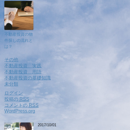
不動産投資の物
件探しの流れと
は？
その他
不動産投資 実践
不動産投資 用語
不動産投資の基礎知識
未分類
ログイン
投稿の
RSS
コメントの
RSS
WordPress.org
2017/10/01