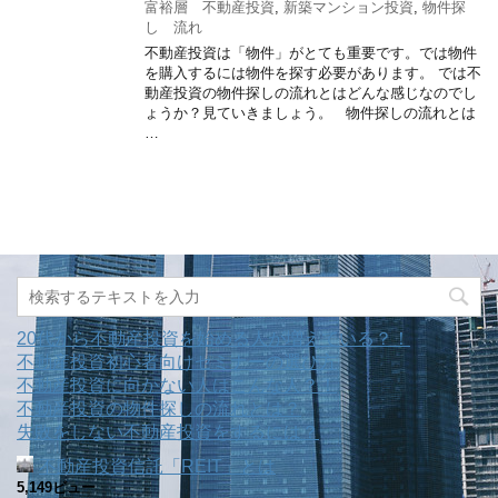
富裕層 不動産投資
,
新築マンション投資
,
物件探
し 流れ
不動産投資は「物件」がとても重要です。では物件
を購入するには物件を探す必要があります。 では不
動産投資の物件探しの流れとはどんな感じなのでし
ょうか？見ていきましょう。 物件探しの流れとは
…
20代から不動産投資を始める人が増えている？！
不動産投資初心者向けセミナーの選び方
不動産投資に向かない人はこんな人？！
不動産投資の物件探しの流れとは？
失敗をしない不動産投資をするには？
不動産投資信託「REIT」とは
5,149ビュー