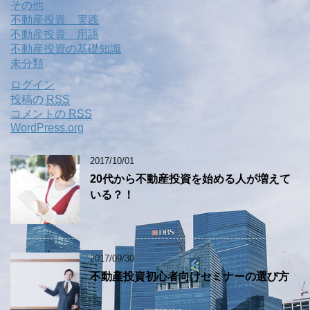
その他
不動産投資 実践
不動産投資 用語
不動産投資の基礎知識
未分類
ログイン
投稿の
RSS
コメントの
RSS
WordPress.org
2017/10/01
20代から不動産投資を始める人が増えて
いる？！
2017/09/30
不動産投資初心者向けセミナーの選び方