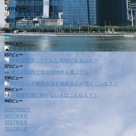
不動産投資の情報収集する方法
1,413ビュー
不動産投資に向いている人
983ビュー
不動産投資とはどういう投資？！
966ビュー
不動産投資‐駐車場経営という選択肢
964ビュー
不動産投資の心得「裏技はない」
657ビュー
不動産投資ってどんな種類があるのか？
571ビュー
東京23区内で投資用物件を選ぶ？！
530ビュー
20代から不動産投資を始める人が増えている？！
456ビュー
不動産投資に向かない人はこんな人？！
442ビュー
2017年10月
2017年9月
2017年8月
2017年7月