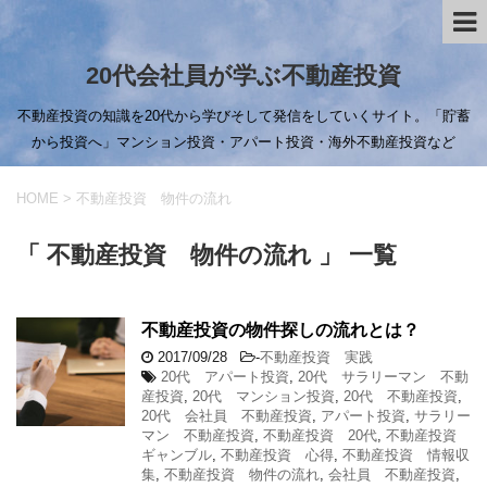
20代会社員が学ぶ不動産投資
不動産投資の知識を20代から学びそして発信をしていくサイト。「貯蓄
から投資へ」マンション投資・アパート投資・海外不動産投資など
HOME
>
不動産投資 物件の流れ
「 不動産投資 物件の流れ 」 一覧
不動産投資の物件探しの流れとは？
2017/09/28
-
不動産投資 実践
20代 アパート投資
,
20代 サラリーマン 不動
産投資
,
20代 マンション投資
,
20代 不動産投資
,
20代 会社員 不動産投資
,
アパート投資
,
サラリー
マン 不動産投資
,
不動産投資 20代
,
不動産投資
ギャンブル
,
不動産投資 心得
,
不動産投資 情報収
集
,
不動産投資 物件の流れ
,
会社員 不動産投資
,