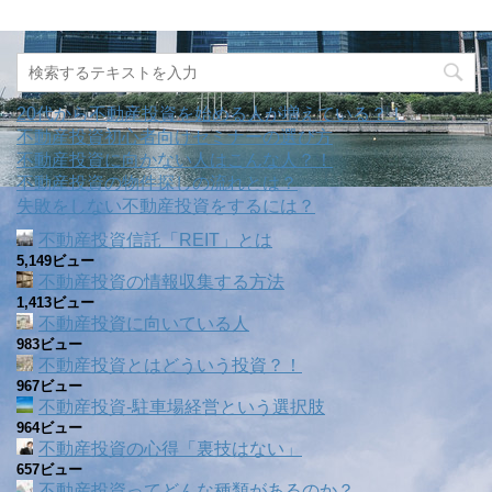
20代から不動産投資を始める人が増えている？！
不動産投資初心者向けセミナーの選び方
不動産投資に向かない人はこんな人？！
不動産投資の物件探しの流れとは？
失敗をしない不動産投資をするには？
不動産投資信託「REIT」とは
5,149ビュー
不動産投資の情報収集する方法
1,413ビュー
不動産投資に向いている人
983ビュー
不動産投資とはどういう投資？！
967ビュー
不動産投資‐駐車場経営という選択肢
964ビュー
不動産投資の心得「裏技はない」
657ビュー
不動産投資ってどんな種類があるのか？