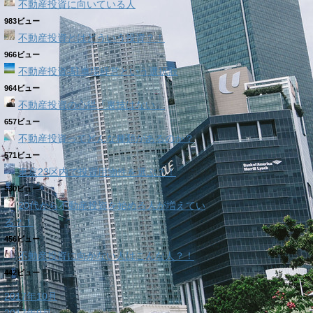
不動産投資に向いている人
983ビュー
不動産投資とはどういう投資？！
966ビュー
不動産投資‐駐車場経営という選択肢
964ビュー
不動産投資の心得「裏技はない」
657ビュー
不動産投資ってどんな種類があるのか？
571ビュー
東京23区内で投資用物件を選ぶ？！
530ビュー
20代から不動産投資を始める人が増えてい
る？！
456ビュー
不動産投資に向かない人はこんな人？！
442ビュー
2017年10月