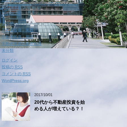
2017年9月
2017年8月
2017年7月
その他
不動産投資 実践
不動産投資 用語
不動産投資の基礎知識
未分類
ログイン
投稿の
RSS
コメントの
RSS
WordPress.org
2017/10/01
20代から不動産投資を始
める人が増えている？！