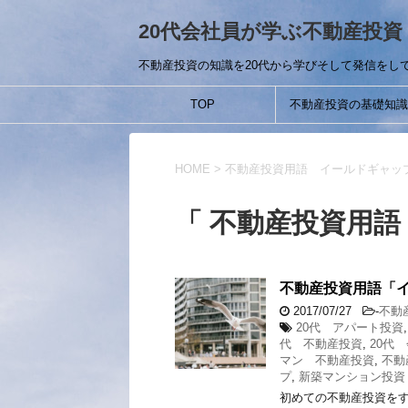
20代会社員が学ぶ不動産投資
不動産投資の知識を20代から学びそして発信をし
TOP
不動産投資の基礎知識
HOME
>
不動産投資用語 イールドギャッ
「 不動産投資用語
不動産投資用語「
2017/07/27
-
不動
20代 アパート投資
代 不動産投資
,
20代
マン 不動産投資
,
不動
プ
,
新築マンション投資
初めての不動産投資をす